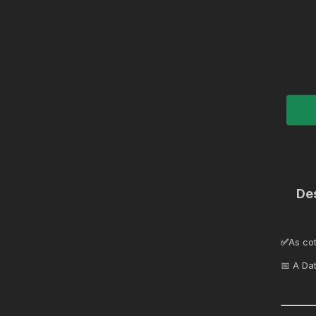
De
✅
As co
📅 A Da