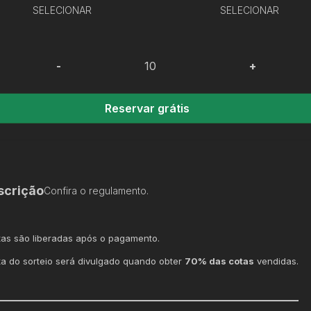
SELECIONAR
SELECIONAR
-
+
Reservar grátis
scrição
Confira o regulamento.
tas são liberadas após o pagamento.
ta do sorteio será divulgado quando obter
70% das cotas
vendidas.