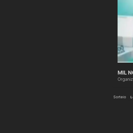
M
Organi
Sorteio
L