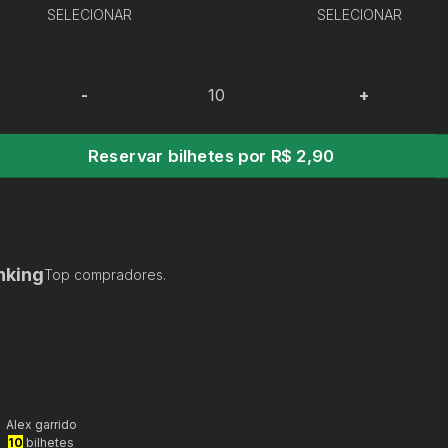
SELECIONAR
SELECIONAR
-
+
Reservar bilhetes por R$ 2,90
nking
Top compradores.
Alex garrido
10
bilhetes