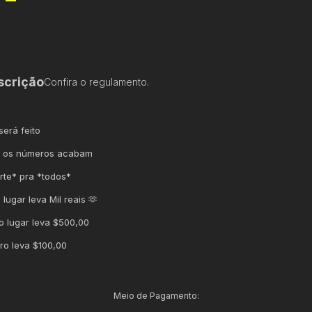
scrição
Confira o regulamento.
será feito
 os números acabam
rte* pra *todos*
 lugar leva Mil reais 🫶
 lugar leva $500,00
iro leva $100,00
Meio de Pagamento: