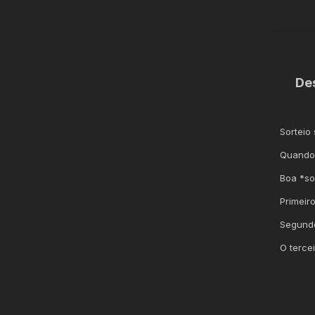
De
Sorteio 
Quando
Boa *so
Primeiro
Segundo
O terce