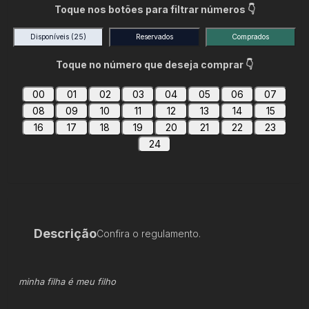
Toque nos botões para filtrar números 👇
Disponíveis
(25)
Reservados
Comprados
Toque no número que deseja comprar 👇
00
01
02
03
04
05
06
07
08
09
10
11
12
13
14
15
16
17
18
19
20
21
22
23
24
Descrição
Confira o regulamento.
minha filha é meu filho