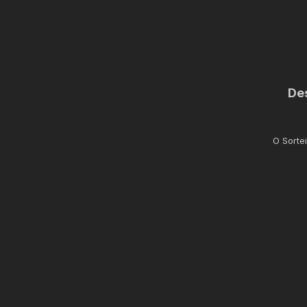
De
O Sorte