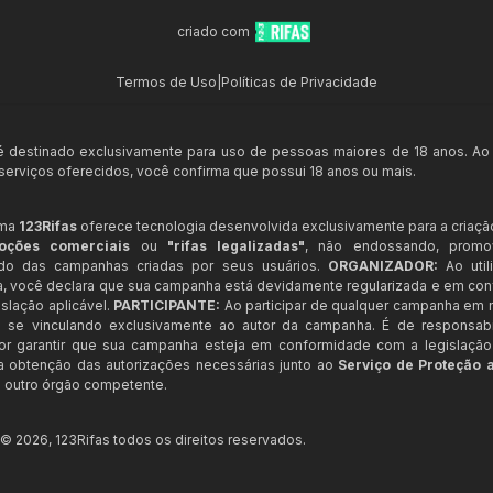
criado com
Termos de Uso
|
Políticas de Privacidade
 é destinado exclusivamente para uso de pessoas maiores de 18 anos. Ao
s serviços oferecidos, você confirma que possui 18 anos ou mais.
rma
123Rifas
oferece tecnologia desenvolvida exclusivamente para a criaçã
oções comerciais
ou
"rifas legalizadas"
, não endossando, prom
ndo das campanhas criadas por seus usuários.
ORGANIZADOR:
Ao util
a, você declara que sua campanha está devidamente regularizada e em co
slação aplicável.
PARTICIPANTE:
Ao participar de qualquer campanha em n
 se vinculando exclusivamente ao autor da campanha. É de responsab
or garantir que sua campanha esteja em conformidade com a legislação b
 a obtenção das autorizações necessárias junto ao
Serviço de Proteção 
 outro órgão competente.
t ©
2026
,
123Rifas
todos os direitos reservados.