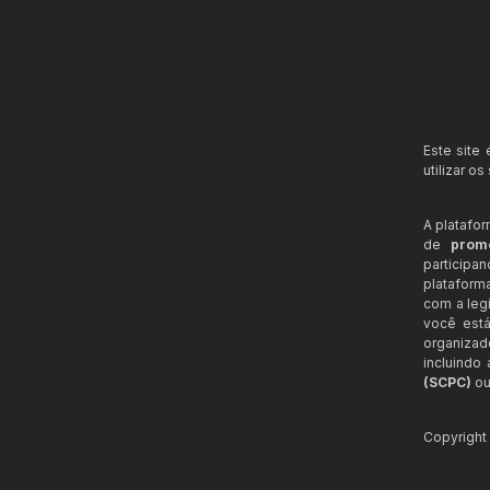
Este site
utilizar o
A platafo
de
prom
participa
plataform
com a legi
você está
organizad
incluindo
(SCPC)
ou
Copyrigh