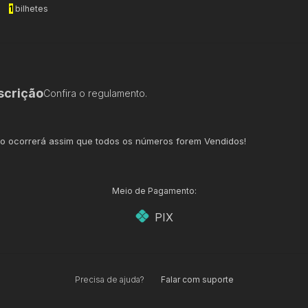
1
bilhetes
scrição
Confira o regulamento.
io ocorrerá assim que todos os números forem Vendidos!
Meio de Pagamento:
PIX
Precisa de ajuda?
Falar com suporte