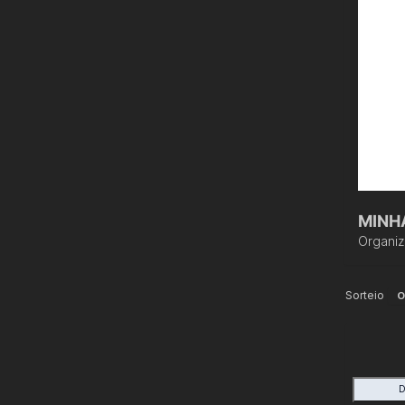
MINHA
Organi
Sorteio
O
D