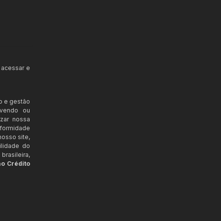
 acessar e
o e gestão
ovendo ou
izar nossa
nformidade
osso site,
ilidade do
rasileira,
ao Crédito