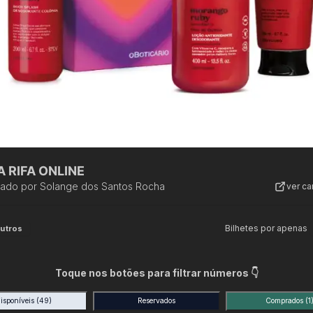
 RIFA ONLINE
zado por
Solange dos Santos Rocha
ver c
Bilhetes por apenas
utros
Toque nos botões para filtrar números 👇
isponíveis
(49)
Reservados
Comprados
(1