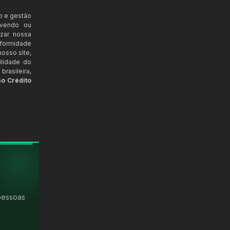
o e gestão
ovendo ou
izar nossa
nformidade
osso site,
ilidade do
rasileira,
ao Crédito
pessoas