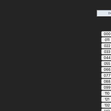
D
000
011
022
033
044
055
066
077
088
099
110
121
132