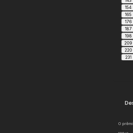
143
154
165
176
187
198
209
220
231
De
O prêmi