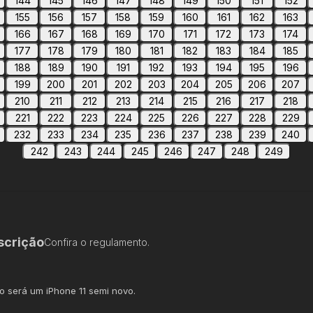
144
145
146
147
148
149
150
151
152
155
156
157
158
159
160
161
162
163
166
167
168
169
170
171
172
173
174
177
178
179
180
181
182
183
184
185
188
189
190
191
192
193
194
195
196
199
200
201
202
203
204
205
206
207
210
211
212
213
214
215
216
217
218
221
222
223
224
225
226
227
228
229
232
233
234
235
236
237
238
239
240
242
243
244
245
246
247
248
249
scrição
Confira o regulamento.
o será um iPhone 11 semi novo.