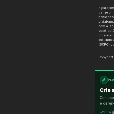
A platafo
de
prom
participa
plataform
com a legi
você está
organizad
incluindo
(SCPC)
ou
Copyrigh
PL
Crie 
Comece 
e gerenc
100% g