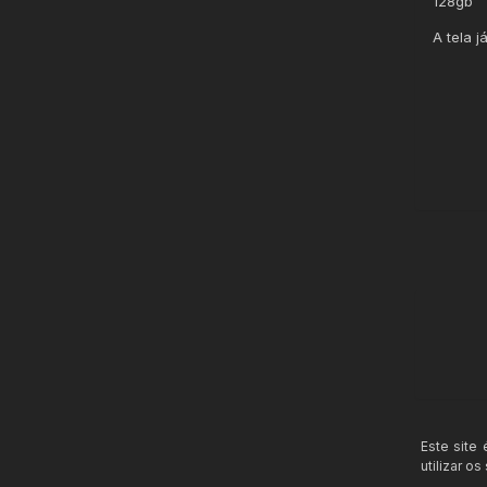
128gb
A tela j
Este site
utilizar o