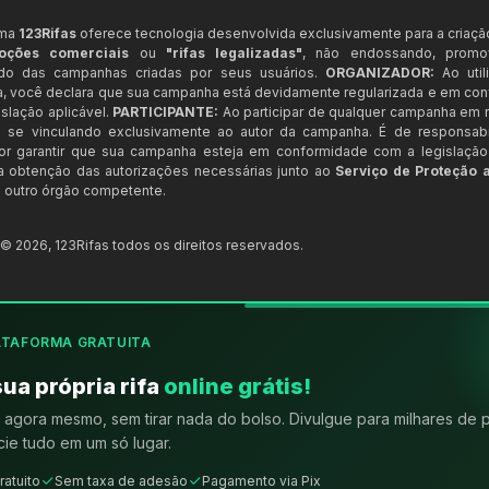
rma
123Rifas
oferece tecnologia desenvolvida exclusivamente para a criaçã
oções comerciais
ou
"rifas legalizadas"
, não endossando, prom
ndo das campanhas criadas por seus usuários.
ORGANIZADOR:
Ao util
a, você declara que sua campanha está devidamente regularizada e em co
slação aplicável.
PARTICIPANTE:
Ao participar de qualquer campanha em n
 se vinculando exclusivamente ao autor da campanha. É de responsab
or garantir que sua campanha esteja em conformidade com a legislação b
 a obtenção das autorizações necessárias junto ao
Serviço de Proteção 
 outro órgão competente.
t ©
2026
,
123Rifas
todos os direitos reservados.
ATAFORMA GRATUITA
sua própria rifa
online grátis!
agora mesmo, sem tirar nada do bolso. Divulgue para milhares de 
ie tudo em um só lugar.
ratuito
Sem taxa de adesão
Pagamento via Pix