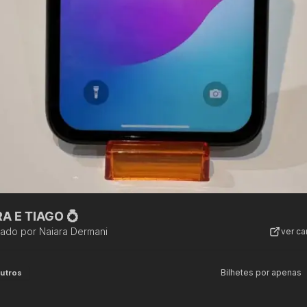
A E TIAGO 💍
zado por
Naiara Dermani
ver c
Bilhetes por apenas
utros