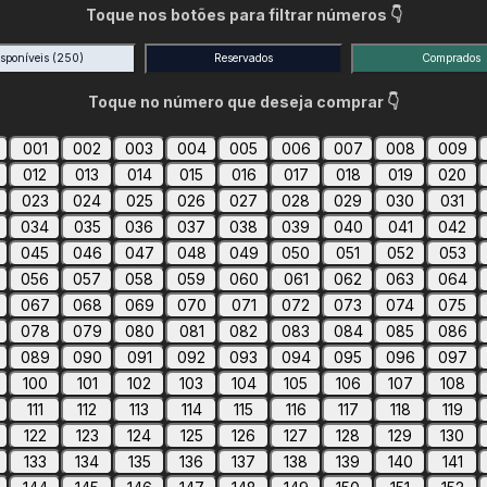
Toque nos botões para filtrar números 👇
isponíveis
(250)
Reservados
Comprados
Toque no número que deseja comprar 👇
001
002
003
004
005
006
007
008
009
012
013
014
015
016
017
018
019
020
023
024
025
026
027
028
029
030
031
034
035
036
037
038
039
040
041
042
045
046
047
048
049
050
051
052
053
056
057
058
059
060
061
062
063
064
067
068
069
070
071
072
073
074
075
078
079
080
081
082
083
084
085
086
089
090
091
092
093
094
095
096
097
100
101
102
103
104
105
106
107
108
111
112
113
114
115
116
117
118
119
122
123
124
125
126
127
128
129
130
133
134
135
136
137
138
139
140
141