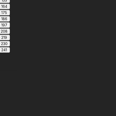
153
164
175
186
197
208
219
230
241