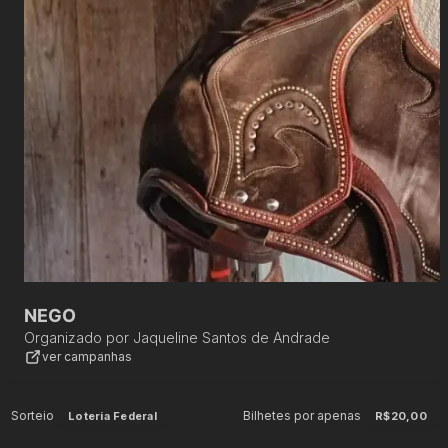
NEGO
Organizado por
Jaqueline Santos de Andrade
ver campanhas
Sorteio
Bilhetes por apenas
Loteria Federal
R$20,00