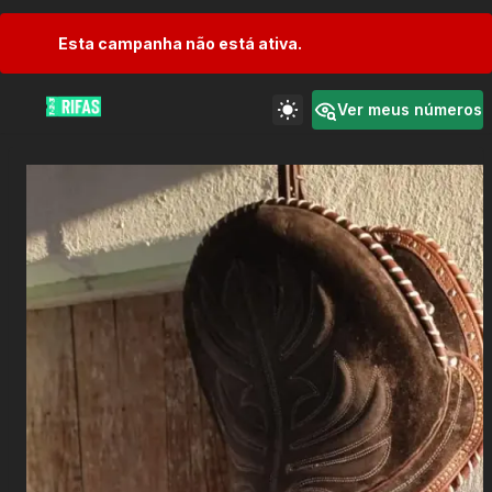
Esta campanha não está ativa.
Ver meus números