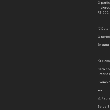
O parti
maiores
R$ 500)
---
🗓️ Data
O sorte
(A data
---
🎲 Como 
Será co
Loteria 
Exemplo
---
⚠️ Regr
Se os 3