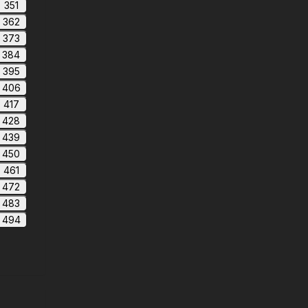
351
362
373
384
395
406
417
428
439
450
461
472
483
494