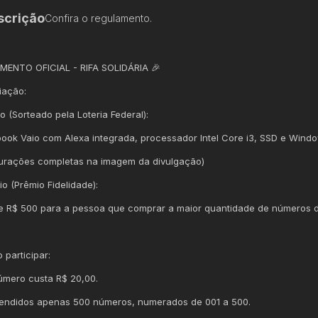
scrição
Confira o regulamento.
ENTO OFICIAL - RIFA SOLIDÁRIA 🎉
iação:
o (Sorteado pela Loteria Federal):
ook Vaio com Alexa integrada, processador Intel Core i3, SSD e Windo
urações completas na imagem da divulgação)
io (Prêmio Fidelidade):
e R$ 500 para a pessoa que comprar a maior quantidade de números da
 participar:
mero custa R$ 20,00.
endidos apenas 500 números, numerados de 001 a 500.