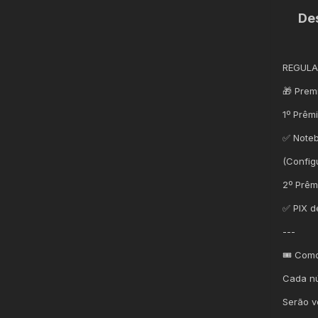
De
REGULAM
🎁 Prem
1º Prêmi
✅ Noteb
(Config
2º Prêm
✅ PIX d
---
🎟️ Como
Cada nú
Serão v