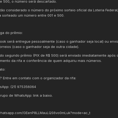
e 500, o número será descartado.
tão considerado o número do próximo sorteio oficial da Loteria Federal
a sorteado um número entre 001 e 500.
ega do prêmio:
ook será entregue pessoalmente (caso o ganhador seja local) ou envi
orreios (caso o ganhador seja de outra cidade).
 do segundo prêmio (PIX de R$ 500) será enviado imediatamente após 
mento da rifa e conferência de quem adquiriu mais números.
ato:
? Entre em contato com o organizador da rifa:
sApp: (21) 975356064
rupo de WhatsApp: link a baixo.
.whatsapp.com/GEenP8LLMauLQS6vo0mLuk?mode=ac_t