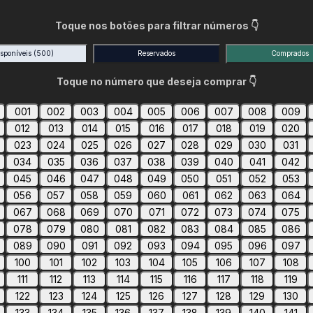
Toque nos botões para filtrar números 👇
isponíveis
(500)
Reservados
Comprados
Toque no número que deseja comprar 👇
001
002
003
004
005
006
007
008
009
012
013
014
015
016
017
018
019
020
023
024
025
026
027
028
029
030
031
034
035
036
037
038
039
040
041
042
045
046
047
048
049
050
051
052
053
056
057
058
059
060
061
062
063
064
067
068
069
070
071
072
073
074
075
078
079
080
081
082
083
084
085
086
089
090
091
092
093
094
095
096
097
100
101
102
103
104
105
106
107
108
111
112
113
114
115
116
117
118
119
122
123
124
125
126
127
128
129
130
133
134
135
136
137
138
139
140
141