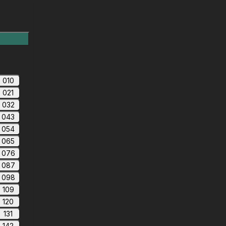
010
021
032
043
054
065
076
087
098
109
120
131
142