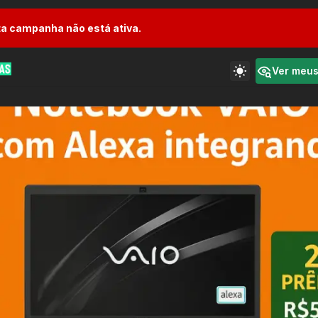
a campanha não está ativa.
Ver meu