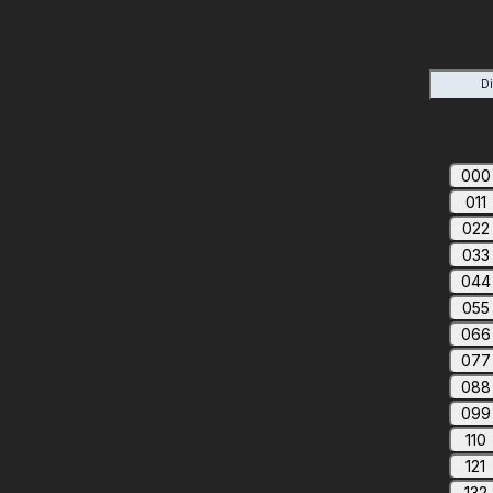
D
000
011
022
033
044
055
066
077
088
099
110
121
132