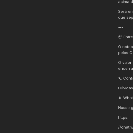
acima d
Será en
que sej
---
📦 Entr
O noteb
pelos C
O valor
encerra
📞 Cont
Dúvidas
📱 What
Nosso g
https:
//chat