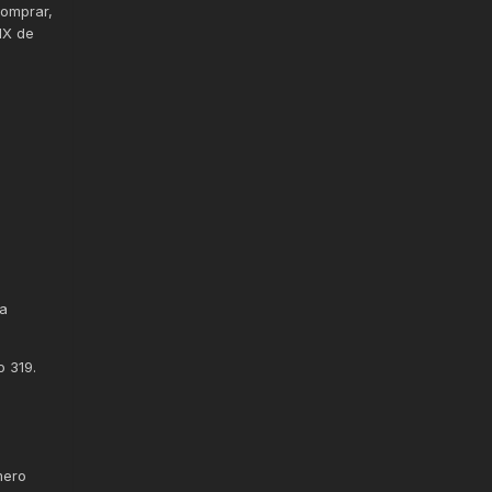
comprar,
IX de
da
o 319.
mero