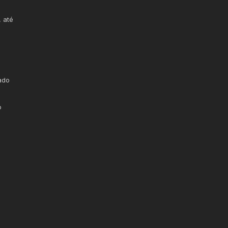
, até
ado
o