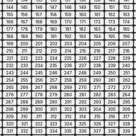
144
145
146
147
148
149
150
151
152
155
156
157
158
159
160
161
162
163
166
167
168
169
170
171
172
173
174
177
178
179
180
181
182
183
184
185
188
189
190
191
192
193
194
195
196
199
200
201
202
203
204
205
206
207
210
211
212
213
214
215
216
217
218
221
222
223
224
225
226
227
228
229
232
233
234
235
236
237
238
239
240
243
244
245
246
247
248
249
250
251
254
255
256
257
258
259
260
261
262
265
266
267
268
269
270
271
272
273
276
277
278
279
280
281
282
283
284
287
288
289
290
291
292
293
294
295
298
299
300
301
302
303
304
305
306
309
310
311
312
313
314
315
316
317
320
321
322
323
324
325
326
327
328
331
332
333
334
335
336
337
338
339