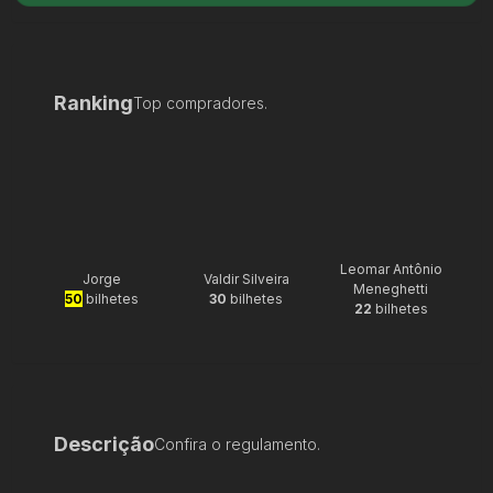
Ranking
Top compradores.
Leomar Antônio
Jorge
Valdir Silveira
Meneghetti
50
bilhetes
30
bilhetes
22
bilhetes
Descrição
Confira o regulamento.