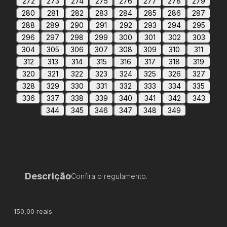
272
273
274
275
276
277
278
279
280
281
282
283
284
285
286
287
288
289
290
291
292
293
294
295
296
297
298
299
300
301
302
303
304
305
306
307
308
309
310
311
312
313
314
315
316
317
318
319
320
321
322
323
324
325
326
327
328
329
330
331
332
333
334
335
336
337
338
339
340
341
342
343
344
345
346
347
348
349
Descrição
Confira o regulamento.
150,00 reais