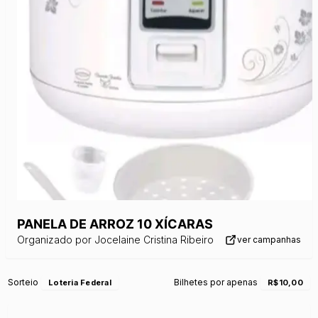
PANELA DE ARROZ 10 XÍCARAS
Organizado por
Jocelaine Cristina Ribeiro
ver campanhas
Sorteio
Bilhetes por apenas
Loteria Federal
R$10,00