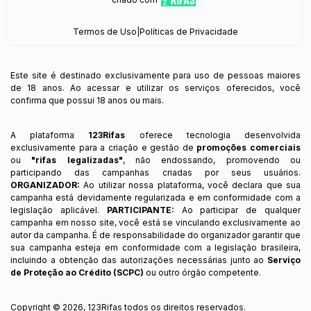
Termos de Uso
|
Políticas de Privacidade
Este site é destinado exclusivamente para uso de pessoas maiores
de 18 anos. Ao acessar e utilizar os serviços oferecidos, você
confirma que possui 18 anos ou mais.
A plataforma
123Rifas
oferece tecnologia desenvolvida
exclusivamente para a criação e gestão de
promoções comerciais
ou
"rifas legalizadas"
, não endossando, promovendo ou
participando das campanhas criadas por seus usuários.
ORGANIZADOR:
Ao utilizar nossa plataforma, você declara que sua
campanha está devidamente regularizada e em conformidade com a
legislação aplicável.
PARTICIPANTE:
Ao participar de qualquer
campanha em nosso site, você está se vinculando exclusivamente ao
autor da campanha. É de responsabilidade do organizador garantir que
sua campanha esteja em conformidade com a legislação brasileira,
incluindo a obtenção das autorizações necessárias junto ao
Serviço
de Proteção ao Crédito (SCPC)
ou outro órgão competente.
Copyright ©
2026
,
123Rifas
todos os direitos reservados.