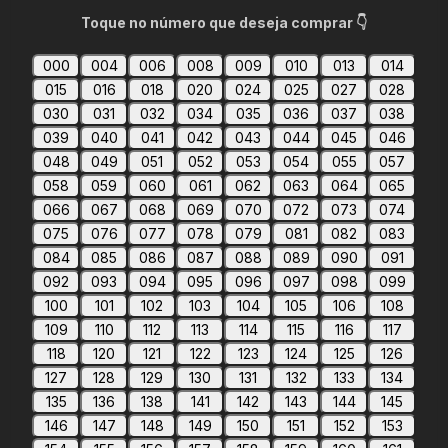
Toque no número que deseja comprar 👇
000
004
006
008
009
010
013
014
015
016
018
020
024
025
027
028
030
031
032
034
035
036
037
038
039
040
041
042
043
044
045
046
048
049
051
052
053
054
055
057
058
059
060
061
062
063
064
065
066
067
068
069
070
072
073
074
075
076
077
078
079
081
082
083
084
085
086
087
088
089
090
091
092
093
094
095
096
097
098
099
100
101
102
103
104
105
106
108
109
110
112
113
114
115
116
117
118
120
121
122
123
124
125
126
127
128
129
130
131
132
133
134
135
136
138
141
142
143
144
145
146
147
148
149
150
151
152
153