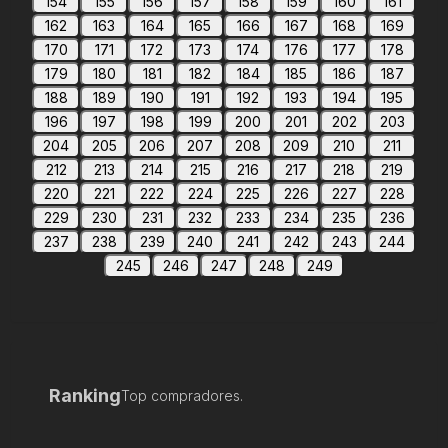
154
155
156
157
158
159
160
161
162
163
164
165
166
167
168
169
170
171
172
173
174
176
177
178
179
180
181
182
184
185
186
187
188
189
190
191
192
193
194
195
196
197
198
199
200
201
202
203
204
205
206
207
208
209
210
211
212
213
214
215
216
217
218
219
220
221
222
224
225
226
227
228
229
230
231
232
233
234
235
236
237
238
239
240
241
242
243
244
245
246
247
248
249
Ranking
Top compradores.