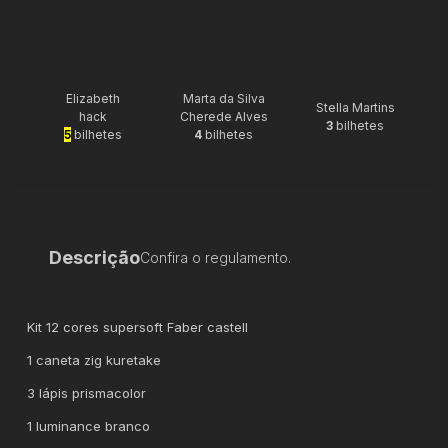
Elizabeth
Marta da Silva
Stella Martins
hack
Cherede Alves
3
bilhetes
5
bilhetes
4
bilhetes
Descrição
Confira o regulamento.
Kit 12 cores supersoft Faber castell
1 caneta zig kuretake
3 lápis prismacolor
1 luminance branco