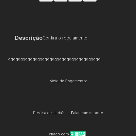
Descrição
Confira o regulamento.
qqqqqqqqqqqqqqqqqqqqqqqqqqqqqqqqqqqqqq
Meio de Pagamento:
Precisa de ajuda?
Falar com suporte
criado com