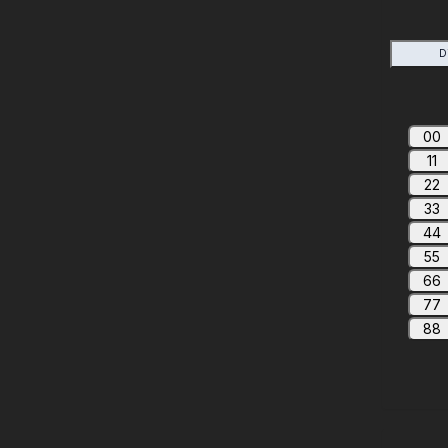
D
00
11
22
33
44
55
66
77
88