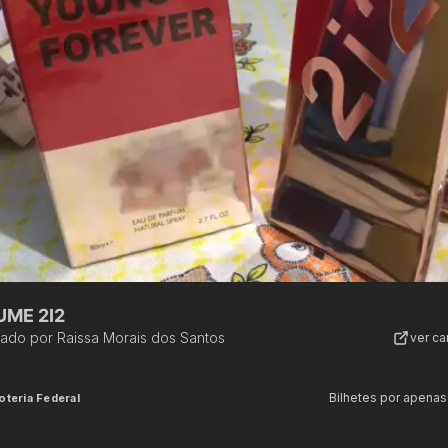
UME 2I2
zado por
Raissa Morais dos Santos
ver c
Bilhetes por apenas
oteria Federal