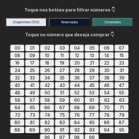
Toque nos botões para filtrar números 👇
Disponíveis
(100)
Reservados
Comprados
Toque no número que deseja comprar 👇
00
01
02
03
04
05
06
07
08
09
10
11
12
13
14
15
16
17
18
19
20
21
22
23
24
25
26
27
28
29
30
31
32
33
34
35
36
37
38
39
40
41
42
43
44
45
46
47
48
49
50
51
52
53
54
55
56
57
58
59
60
61
62
63
64
65
66
67
68
69
70
71
72
73
74
75
76
77
78
79
80
81
82
83
84
85
86
87
88
89
90
91
92
93
94
95
96
97
98
99