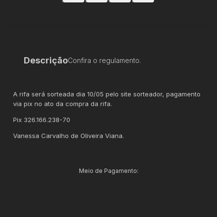
Descrição
Confira o regulamento.
A rifa será sorteada dia 10/05 pelo site sorteador, pagamento
via pix no ato da compra da rifa.
Pix 326.166.238-70
Vanessa Carvalho de Oliveira Viana.
Meio de Pagamento: