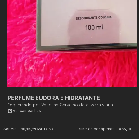
PERFUME EUDORA E HIDRATANTE
Organizado por
Vanessa Carvalho de oliveira viana
ver campanhas
Sorteio
Bilhetes por apenas
10/05/2024 17:27
R$5,00