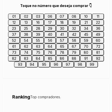
Toque no número que deseja comprar 👇
01
02
03
06
07
08
10
11
12
13
16
17
18
19
21
22
23
25
28
29
30
32
34
36
37
38
39
40
41
42
45
49
52
54
55
56
57
58
59
60
61
62
63
64
65
67
70
72
73
74
75
76
78
79
80
81
82
83
84
85
86
88
91
92
93
94
95
96
97
98
99
Ranking
Top compradores.