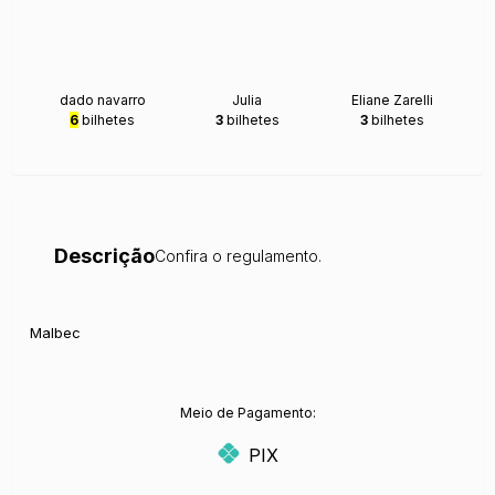
dado navarro
Julia
Eliane Zarelli
6
bilhetes
3
bilhetes
3
bilhetes
Descrição
Confira o regulamento.
Malbec
Meio de Pagamento:
PIX