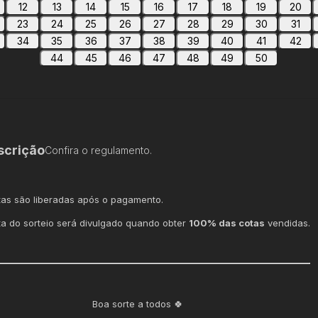
12
13
14
15
16
17
18
19
20
23
24
25
26
27
28
29
30
31
34
35
36
37
38
39
40
41
42
44
45
46
47
48
49
50
scrição
Confira o regulamento.
tas são liberadas após o pagamento.
ta do sorteio será divulgado quando obter
100% das cotas
vendidas.
Boa sorte a todos 🍀