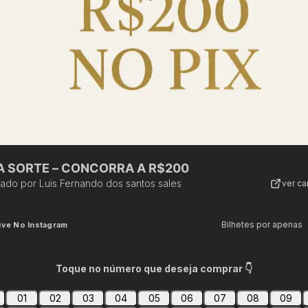
DA SORTE – CONCORRA A R$200
zado por
Luis Fernando dos santos sales
ver c
Bilhetes por apenas
ive No Instagram
Toque no número que deseja comprar 👇
01
02
03
04
05
06
07
08
09