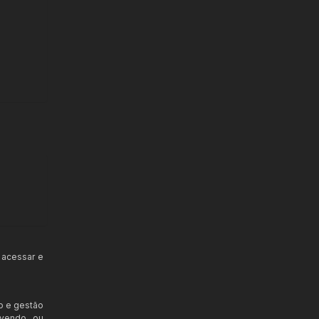
 acessar e
o e gestão
ovendo ou