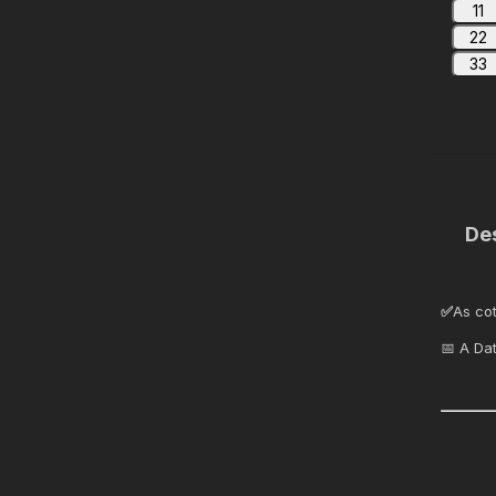
11
22
33
De
✅
As co
📅 A Da