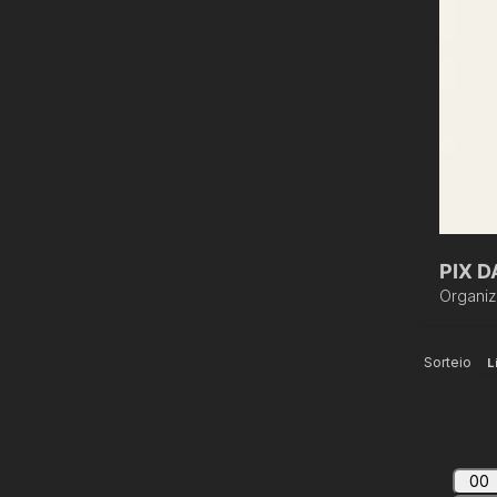
PIX 
Organi
Sorteio
L
00