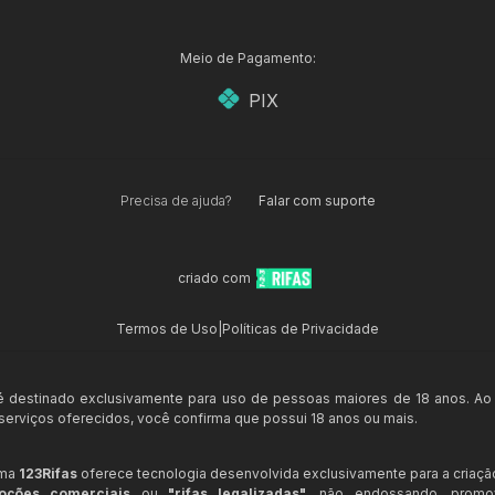
Meio de Pagamento:
PIX
Precisa de ajuda?
Falar com suporte
criado com
Termos de Uso
|
Políticas de Privacidade
 é destinado exclusivamente para uso de pessoas maiores de 18 anos. Ao
s serviços oferecidos, você confirma que possui 18 anos ou mais.
rma
123Rifas
oferece tecnologia desenvolvida exclusivamente para a criaçã
oções comerciais
ou
"rifas legalizadas"
, não endossando, prom