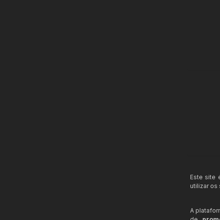
Este site
utilizar o
A platafo
de
prom