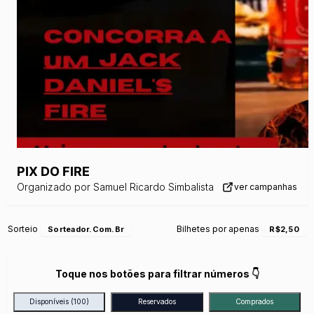
PIX DO FIRE
Organizado por
Samuel Ricardo Simbalista
ver campanhas
Sorteio
Bilhetes por apenas
Sorteador.com.br
R$2,50
Toque nos botões para filtrar números 👇
Disponíveis
(100)
Reservados
Comprados