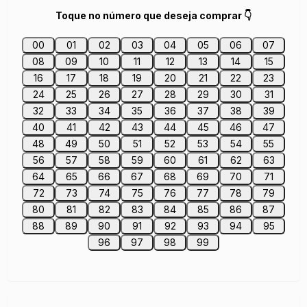
Toque no número que deseja comprar 👇
00
01
02
03
04
05
06
07
08
09
10
11
12
13
14
15
16
17
18
19
20
21
22
23
24
25
26
27
28
29
30
31
32
33
34
35
36
37
38
39
40
41
42
43
44
45
46
47
48
49
50
51
52
53
54
55
56
57
58
59
60
61
62
63
64
65
66
67
68
69
70
71
72
73
74
75
76
77
78
79
80
81
82
83
84
85
86
87
88
89
90
91
92
93
94
95
96
97
98
99