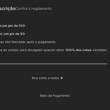
scrição
Confira o regulamento.
o:um pix de 100
o :um pix de 50
tas são liberadas após o pagamento.
ta do sorteio será divulgado quando obter
100% das cotas
vendidas.
Boa sorte a todos 🍀
Meio de Pagamento: