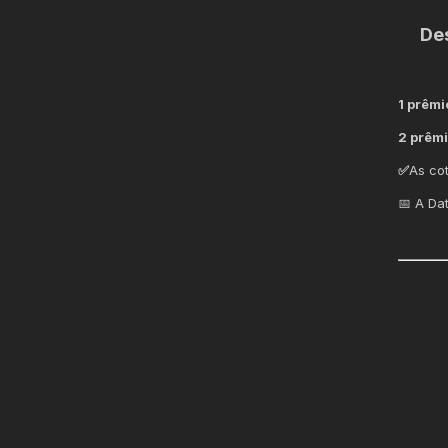
De
1 prêmi
2 prêmi
✅
As co
📅 A Da