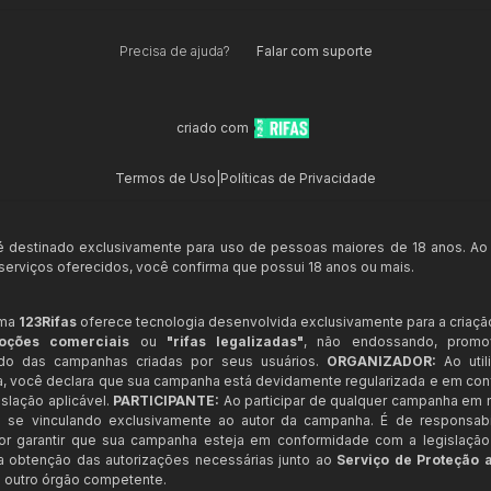
Precisa de ajuda?
Falar com suporte
criado com
Termos de Uso
|
Políticas de Privacidade
 é destinado exclusivamente para uso de pessoas maiores de 18 anos. Ao
s serviços oferecidos, você confirma que possui 18 anos ou mais.
rma
123Rifas
oferece tecnologia desenvolvida exclusivamente para a criaçã
oções comerciais
ou
"rifas legalizadas"
, não endossando, prom
ndo das campanhas criadas por seus usuários.
ORGANIZADOR:
Ao util
a, você declara que sua campanha está devidamente regularizada e em co
slação aplicável.
PARTICIPANTE:
Ao participar de qualquer campanha em n
 se vinculando exclusivamente ao autor da campanha. É de responsab
or garantir que sua campanha esteja em conformidade com a legislação b
 a obtenção das autorizações necessárias junto ao
Serviço de Proteção 
 outro órgão competente.