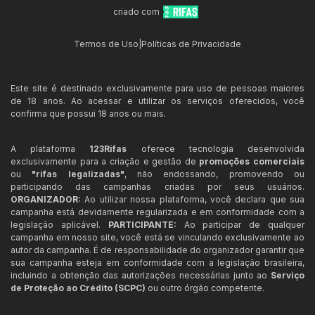
criado com
Termos de Uso
|
Políticas de Privacidade
Este site é destinado exclusivamente para uso de pessoas maiores
de 18 anos. Ao acessar e utilizar os serviços oferecidos, você
confirma que possui 18 anos ou mais.
A plataforma
123Rifas
oferece tecnologia desenvolvida
exclusivamente para a criação e gestão de
promoções comerciais
ou
"rifas legalizadas"
, não endossando, promovendo ou
participando das campanhas criadas por seus usuários.
ORGANIZADOR:
Ao utilizar nossa plataforma, você declara que sua
campanha está devidamente regularizada e em conformidade com a
legislação aplicável.
PARTICIPANTE:
Ao participar de qualquer
campanha em nosso site, você está se vinculando exclusivamente ao
autor da campanha. É de responsabilidade do organizador garantir que
sua campanha esteja em conformidade com a legislação brasileira,
incluindo a obtenção das autorizações necessárias junto ao
Serviço
de Proteção ao Crédito (SCPC)
ou outro órgão competente.