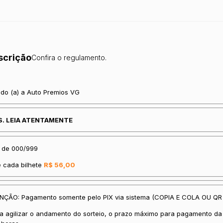
scrição
Confira o regulamento.
do (a) a Auto Premios VG
. LEIA ATENTAMENTE
s de 000/999
e cada bilhete
R$ 56,00
NÇÃO: Pagamento somente pelo PIX via sistema (COPIA E COLA OU QR
a agilizar o andamento do sorteio, o prazo máximo para pagamento da