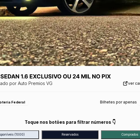
SEDAN 1.6 EXCLUSIVO OU 24 MIL NO PIX
zado por
Auto Premios VG
ver c
Bilhetes por apenas
oteria Federal
Toque nos botões para filtrar números 👇
sponíveis
(1000)
Reservados
Comprados