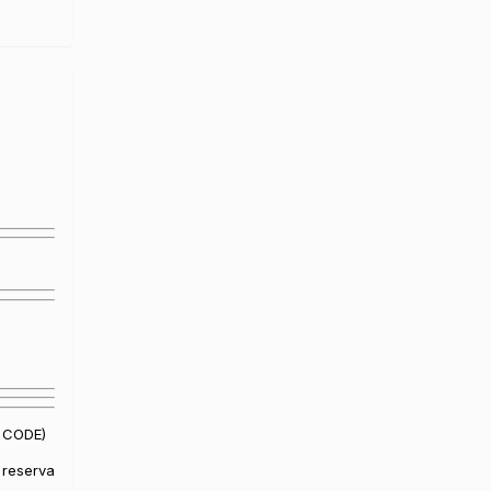
 CODE)
 reserva