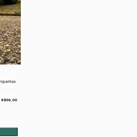
ampanhas
R$56,00