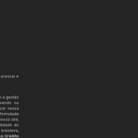
 acessar e
o e gestão
ovendo ou
izar nossa
nformidade
osso site,
ilidade do
rasileira,
ao Crédito