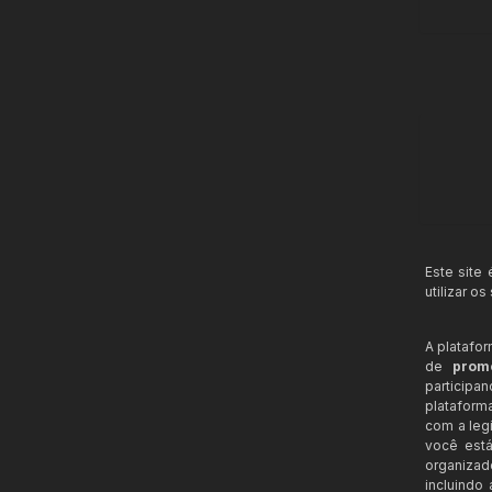
Este site
utilizar o
A platafo
de
prom
participa
plataform
com a legi
você está
organizad
incluindo