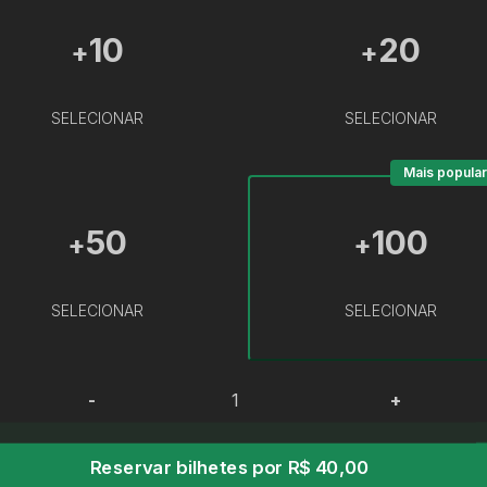
10
20
+
+
SELECIONAR
SELECIONAR
Mais popular
50
100
+
+
SELECIONAR
SELECIONAR
-
+
Reservar bilhetes por R$ 40,00