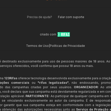
Precisa de ajuda?
Falar com suporte
criado com
Termos de Uso
|
Políticas de Privacidade
 é destinado exclusivamente para uso de pessoas maiores de 18 anos. Ao
s serviços oferecidos, você confirma que possui 18 anos ou mais.
rma
123Rifas
oferece tecnologia desenvolvida exclusivamente para a criaçã
oções comerciais
ou
"rifas legalizadas"
, não endossando, prom
ndo das campanhas criadas por seus usuários.
ORGANIZADOR:
Ao util
a, você declara que sua campanha está devidamente regularizada e em co
slação aplicável.
PARTICIPANTE:
Ao participar de qualquer campanha em n
 se vinculando exclusivamente ao autor da campanha. É de responsab
or garantir que sua campanha esteja em conformidade com a legislação b
 a obtenção das autorizações necessárias junto ao
Serviço de Proteção 