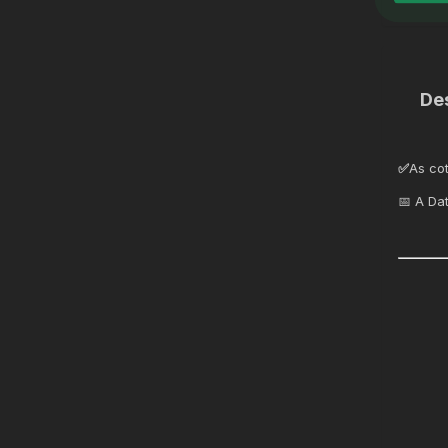
De
✅
As co
📅 A Da