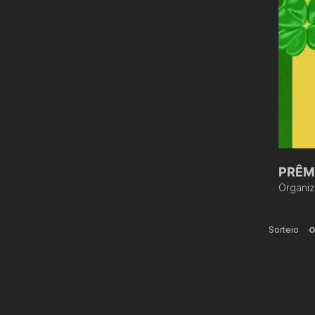
PRÊMI
Organi
Sorteio
O