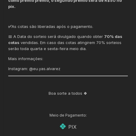
como prêmio prêmio, o segundo prêmio será de R$50 no
pix.
✅
As cotas são liberadas após o pagamento.
📅 A Data do sorteio será divulgado quando obter
70% das
cotas
vendidas. Em caso das cotas atingirem 70% sorteios
serão toda quarta e sexta-feira meio dia.
Mais informações:
Instagram: @eu.yas.alvarez
Boa sorte a todos 🍀
Meio de Pagamento:
PIX