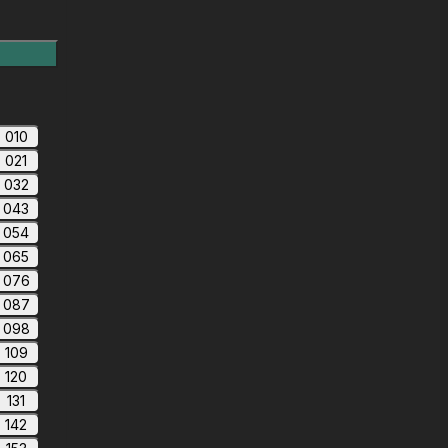
010
021
032
043
054
065
076
087
098
109
120
131
142