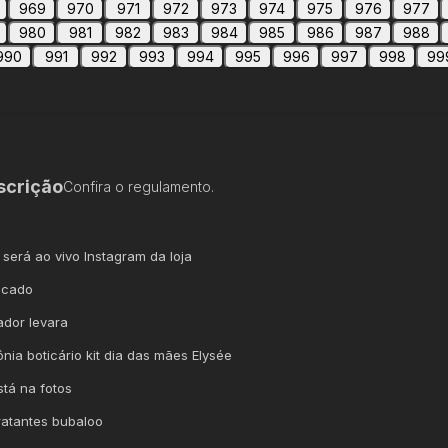
969
970
971
972
973
974
975
976
977
980
981
982
983
984
985
986
987
988
990
991
992
993
994
995
996
997
998
99
scrição
Confira o regulamento.
 será ao vivo Instagram da loja
acado
dor levara
lônia boticário kit dia das mães Elysée
tá na fotos
dratantes bubaloo