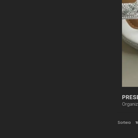
PRES
Organi
Sorteio
1