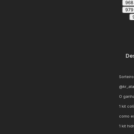
968
979
De
Sorteiro
@kr_at
O ganha
1 kit co
como es
1 kit hi