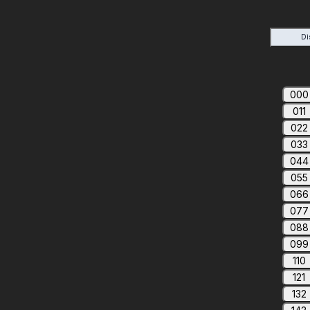
Di
000
011
022
033
044
055
066
077
088
099
110
121
132