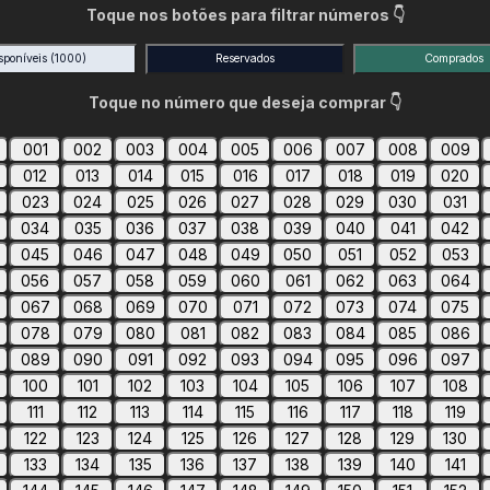
Toque nos botões para filtrar números 👇
sponíveis
(1000)
Reservados
Comprados
Toque no número que deseja comprar 👇
001
002
003
004
005
006
007
008
009
012
013
014
015
016
017
018
019
020
023
024
025
026
027
028
029
030
031
034
035
036
037
038
039
040
041
042
045
046
047
048
049
050
051
052
053
056
057
058
059
060
061
062
063
064
067
068
069
070
071
072
073
074
075
078
079
080
081
082
083
084
085
086
089
090
091
092
093
094
095
096
097
100
101
102
103
104
105
106
107
108
111
112
113
114
115
116
117
118
119
122
123
124
125
126
127
128
129
130
133
134
135
136
137
138
139
140
141