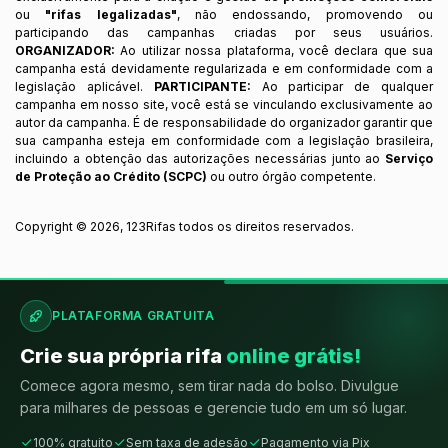
ou
"rifas legalizadas"
, não endossando, promovendo ou
participando das campanhas criadas por seus usuários.
ORGANIZADOR:
Ao utilizar nossa plataforma, você declara que sua
campanha está devidamente regularizada e em conformidade com a
legislação aplicável.
PARTICIPANTE:
Ao participar de qualquer
campanha em nosso site, você está se vinculando exclusivamente ao
autor da campanha. É de responsabilidade do organizador garantir que
sua campanha esteja em conformidade com a legislação brasileira,
incluindo a obtenção das autorizações necessárias junto ao
Serviço
de Proteção ao Crédito (SCPC)
ou outro órgão competente.
Copyright ©
2026
,
123Rifas
todos os direitos reservados.
PLATAFORMA GRATUITA
Crie sua própria rifa
online grátis!
Comece agora mesmo, sem tirar nada do bolso. Divulgue
para milhares de pessoas e gerencie tudo em um só lugar.
100% gratuito
Sem taxa de adesão
Pagamento via Pix