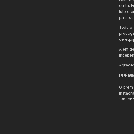
curta. 
luto e 
para co
Todo o 
produçã
de equi
Além de
indepen
Agradec
PRÊMI
O prêmi
Instagr
18h, o