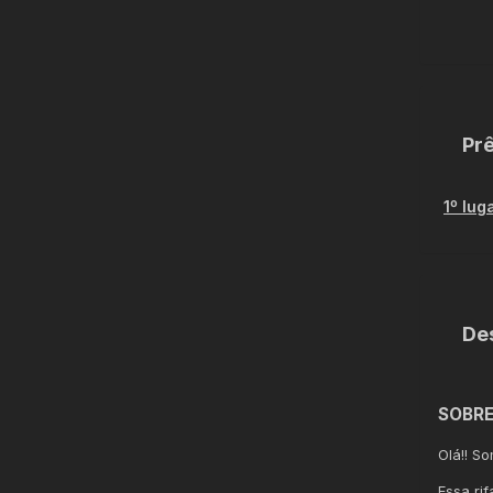
Pr
1
º lug
De
SOBRE
Olá!! S
Essa ri