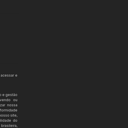
 acessar e
o e gestão
ovendo ou
izar nossa
nformidade
osso site,
ilidade do
rasileira,