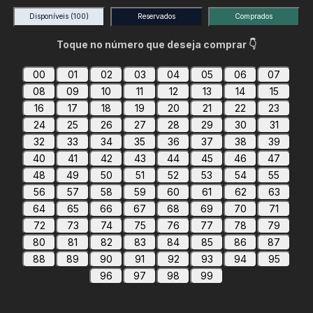
Disponíveis
(100)
Reservados
Comprados
Toque no número que deseja comprar 👇
00
01
02
03
04
05
06
07
08
09
10
11
12
13
14
15
16
17
18
19
20
21
22
23
24
25
26
27
28
29
30
31
32
33
34
35
36
37
38
39
40
41
42
43
44
45
46
47
48
49
50
51
52
53
54
55
56
57
58
59
60
61
62
63
64
65
66
67
68
69
70
71
72
73
74
75
76
77
78
79
80
81
82
83
84
85
86
87
88
89
90
91
92
93
94
95
96
97
98
99