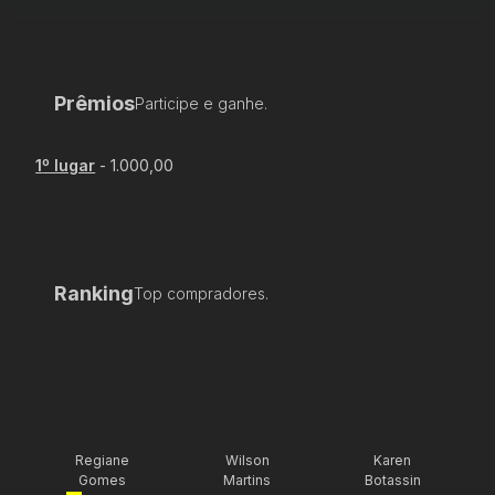
Prêmios
Participe e ganhe.
1
º lugar
-
1.000,00
Ranking
Top compradores.
Regiane
Wilson
Karen
Gomes
Martins
Botassin