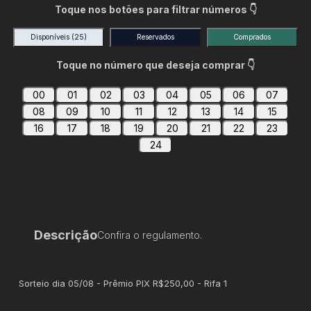
Toque nos botões para filtrar números 👇
Disponíveis
(25)
Reservados
Comprados
Toque no número que deseja comprar 👇
00
01
02
03
04
05
06
07
08
09
10
11
12
13
14
15
16
17
18
19
20
21
22
23
24
Descrição
Confira o regulamento.
Sorteio dia 05/08 - Prêmio PIX R$250,00 - Rifa 1