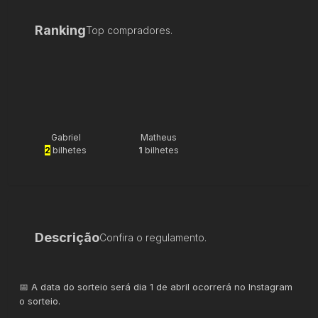
Ranking
Top compradores.
Gabriel
Matheus
2
bilhetes
1
bilhetes
Descrição
Confira o regulamento.
📅 A data do sorteio será dia 1 de abril ocorrerá no Instagram
o sorteio.