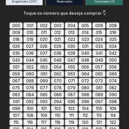
Disponíveis
(247)
Reservados
Comprados
(3)
Toque no número que deseja comprar 👇
000
001
002
003
004
005
006
008
009
010
011
012
013
014
015
016
018
019
020
021
022
023
024
025
026
027
028
029
030
031
033
034
035
036
037
038
039
040
041
042
043
044
045
046
047
048
049
050
051
052
053
054
055
056
057
058
059
060
061
062
063
064
065
066
067
068
069
070
071
072
073
074
075
076
077
078
079
080
081
082
083
084
085
086
087
088
089
090
091
092
093
094
095
096
097
098
099
100
101
102
103
104
105
106
107
108
109
110
111
112
113
114
115
116
117
118
119
120
121
122