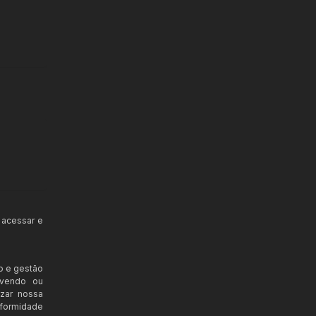
 acessar e
o e gestão
ovendo ou
izar nossa
nformidade