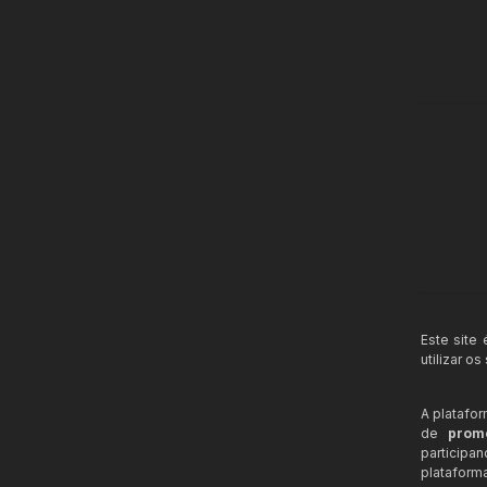
Este site
utilizar o
A platafo
de
prom
participa
plataform