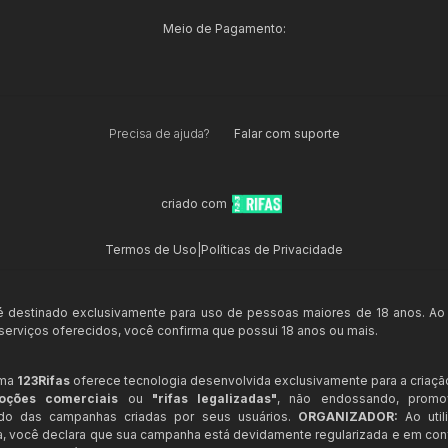
Meio de Pagamento:
Precisa de ajuda?
Falar com suporte
criado com
Termos de Uso
|
Políticas de Privacidade
 é destinado exclusivamente para uso de pessoas maiores de 18 anos. Ao
s serviços oferecidos, você confirma que possui 18 anos ou mais.
rma
123Rifas
oferece tecnologia desenvolvida exclusivamente para a criaçã
oções comerciais
ou
"rifas legalizadas"
, não endossando, prom
ndo das campanhas criadas por seus usuários.
ORGANIZADOR:
Ao util
a, você declara que sua campanha está devidamente regularizada e em co