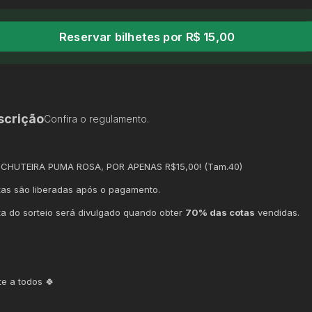
Reservar bilhetes por R$ 15,00
scrição
Confira o regulamento.
 CHUTEIRA PUMA ROSA, POR APENAS R$15,00! (Tam.40)
tas são liberadas após o pagamento.
ta do sorteio será divulgado quando obter
70% das cotas
vendidas.
te a todos 🍀