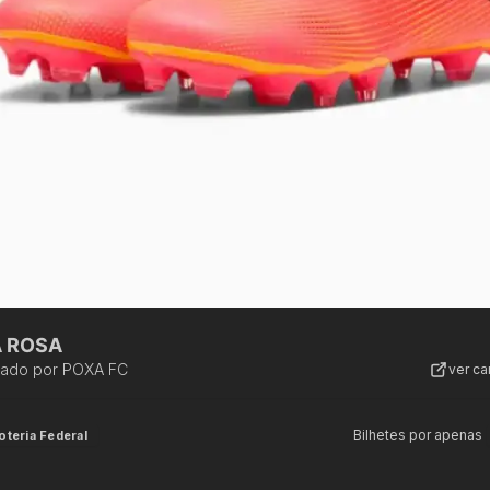
 ROSA
zado por
POXA FC
ver c
Bilhetes por apenas
oteria Federal