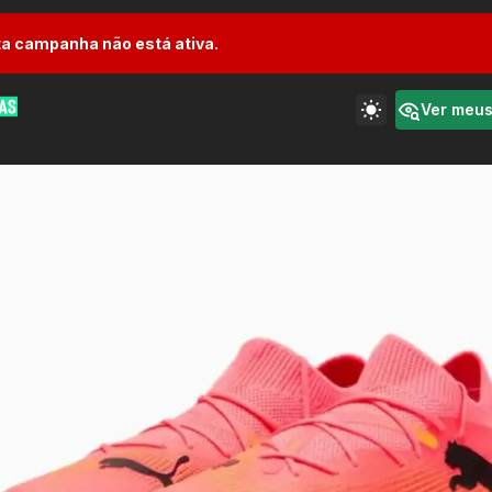
a campanha não está ativa.
Ver meu