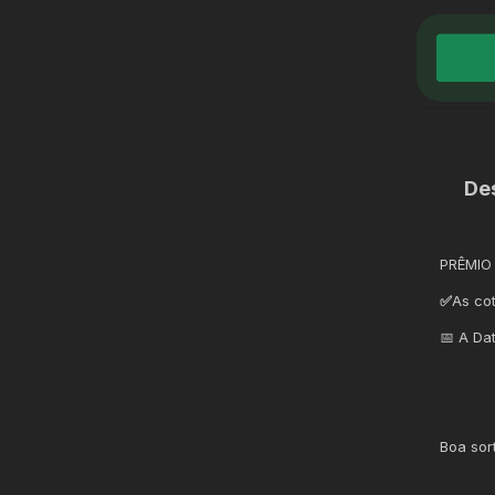
De
PRÊMIO
✅
As co
📅 A Da
Boa sor