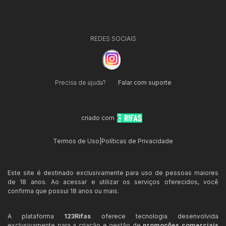
REDES SOCIAIS
Precisa de ajuda?
Falar com suporte
criado com
Termos de Uso
|
Políticas de Privacidade
Este site é destinado exclusivamente para uso de pessoas maiores
de 18 anos. Ao acessar e utilizar os serviços oferecidos, você
confirma que possui 18 anos ou mais.
A plataforma
123Rifas
oferece tecnologia desenvolvida
exclusivamente para a criação e gestão de
promoções comerciais