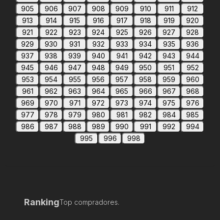
905
906
907
908
909
910
911
912
913
914
915
916
917
918
919
920
921
922
923
924
925
926
927
928
929
930
931
932
933
934
935
936
937
938
939
940
941
942
943
944
945
946
947
948
949
950
951
952
953
954
955
956
957
958
959
960
961
962
963
964
965
966
967
968
969
970
971
972
973
974
975
976
977
978
979
980
981
982
984
985
986
987
988
989
990
991
992
994
995
996
998
Ranking
Top compradores.