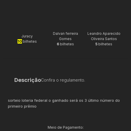
Dalvan ferreira
Leandro Aparecido
Juracy
Gomes
Oliveira Santos
10
bilhetes
6
bilhetes
5
bilhetes
Descrição
Confira o regulamento.
sorteio loteria federal o ganhado será os 3 último número do
primeiro prêmio
Meio de Pagamento: