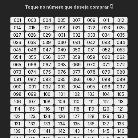
Toque no número que deseja comprar 👇
001
003
004
005
007
009
011
012
014
015
017
018
021
022
023
025
027
028
029
031
032
033
034
035
036
038
039
040
041
042
043
044
045
046
047
049
050
051
052
053
054
055
056
057
058
059
060
062
065
066
067
068
069
070
071
072
073
074
075
076
077
078
079
080
081
082
083
085
086
087
088
089
090
091
092
093
094
095
096
097
098
099
100
101
102
103
104
105
106
107
108
109
110
111
112
113
114
115
116
117
118
119
120
121
122
123
124
126
127
128
129
130
131
132
133
134
135
136
137
138
139
140
141
142
143
144
145
146