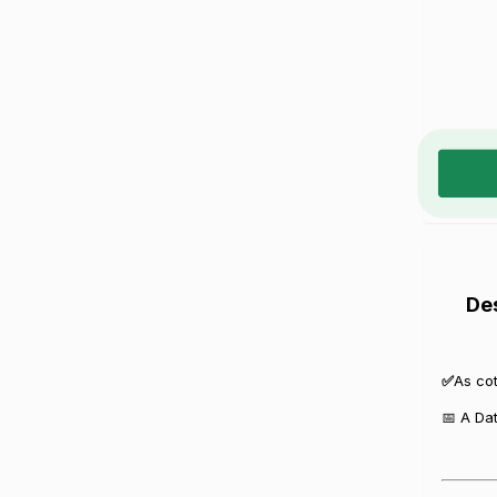
De
✅
As co
📅 A Da