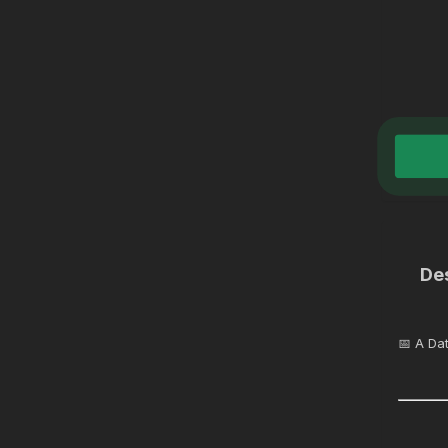
De
📅 A Da