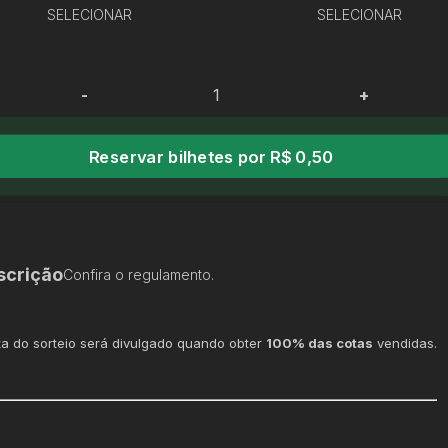
SELECIONAR
SELECIONAR
-
+
Reservar bilhetes por R$ 0,50
scrição
Confira o regulamento.
ta do sorteio será divulgado quando obter
100
% das cotas
vendidas.