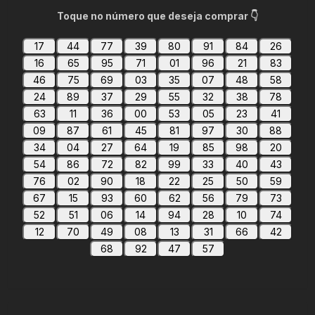
Toque no número que deseja comprar 👇
17
44
77
39
80
91
84
26
16
65
95
71
01
96
21
83
46
75
69
03
35
07
48
58
24
89
37
29
55
32
38
78
63
11
36
00
53
05
23
41
09
87
61
45
81
97
30
88
34
04
27
64
19
85
98
20
54
86
72
82
99
33
40
43
76
02
90
18
22
25
50
59
67
15
93
60
62
56
79
73
52
51
06
14
94
28
10
74
12
70
49
08
13
31
66
42
68
92
47
57