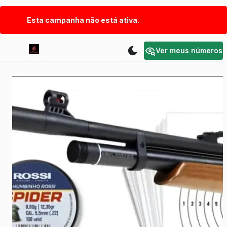
Esta campanha não está ativa.
Ver meus números