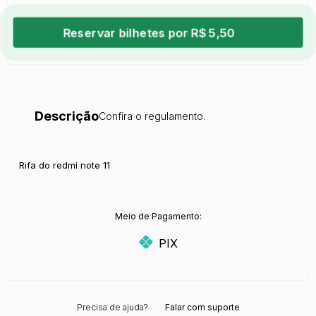
Reservar bilhetes por R$ 5,50
Descrição
Confira o regulamento.
Rifa do redmi note 11
Meio de Pagamento:
PIX
Precisa de ajuda?
Falar com suporte