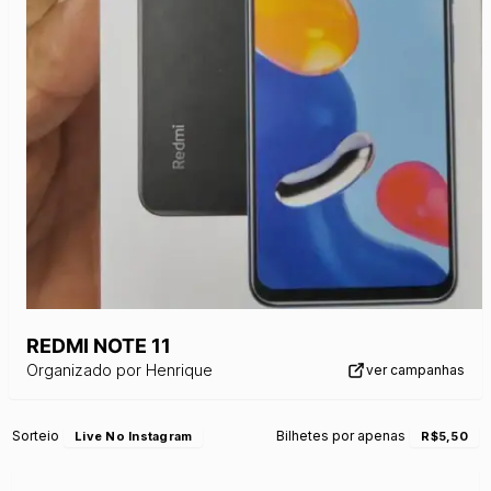
REDMI NOTE 11
Organizado por
Henrique
ver campanhas
Sorteio
Bilhetes por apenas
Live No Instagram
R$5,50