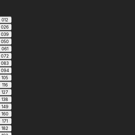
012
026
039
050
061
072
083
094
105
116
127
138
149
160
171
182