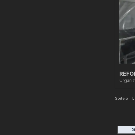
REFO
Organi
Sorteio
L
D