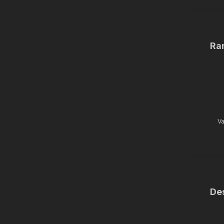
Ra
Va
De