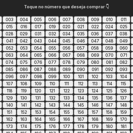
Toque no número que deseja comprar 👇
003
004
005
006
007
008
009
010
011
015
016
017
019
020
021
022
024
025
028
029
031
032
034
035
036
037
038
041
042
043
044
045
046
047
048
049
052
053
054
055
056
057
058
059
060
063
064
065
066
067
068
069
070
071
074
075
076
077
078
079
080
081
082
085
086
087
088
089
090
091
092
093
096
097
098
099
100
101
102
103
104
107
108
109
110
111
112
113
114
115
118
119
120
121
122
123
124
125
126
129
130
131
132
133
134
135
136
137
140
141
142
143
144
145
146
147
148
151
152
153
154
155
156
157
158
159
162
163
164
165
166
167
168
169
170
173
174
175
176
177
178
179
180
181