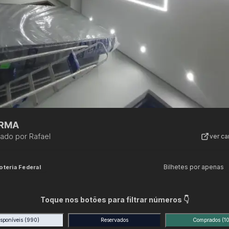
RMA
zado por
Rafael
ver c
Bilhetes por apenas
oteria Federal
Toque nos botões para filtrar números 👇
isponíveis
(990)
Reservados
Comprados
(10