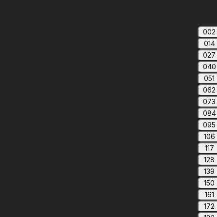
002
014
027
040
051
062
073
084
095
106
117
128
139
150
161
172