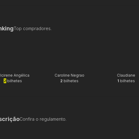
nking
Top compradores.
lcirene Angélica
Caroline Negrao
Claudiane
2
bilhetes
2
bilhetes
1
bilhetes
scrição
Confira o regulamento.