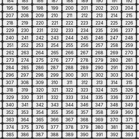
184
185
186
187
188
189
190
191
192
195
196
198
199
200
201
202
203
204
207
208
209
210
211
212
213
214
215
218
219
220
221
222
223
224
225
226
229
230
231
232
233
234
235
236
237
240
241
242
243
244
245
246
247
248
251
252
253
254
255
256
257
258
259
262
263
264
265
266
267
268
269
270
273
274
275
276
277
278
279
280
281
284
285
286
287
288
289
290
291
293
296
297
298
299
300
301
302
303
304
307
308
309
310
311
312
313
314
315
318
319
320
321
322
323
324
325
326
329
330
331
332
333
334
335
336
337
340
341
342
343
344
346
347
348
349
352
353
354
355
356
357
358
359
360
363
364
365
366
367
368
369
370
371
374
375
376
377
378
379
380
381
382
385
386
387
388
389
390
391
392
393