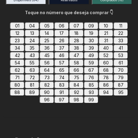
Disponíveis
(84)
Reservados
Comprados
(16)
Toque no número que deseja comprar 👇
01
04
05
06
07
09
10
11
12
13
14
17
18
19
21
22
23
24
25
26
28
30
31
33
34
35
36
37
38
39
40
41
42
43
45
46
47
49
52
53
54
55
56
57
58
59
60
61
62
63
64
65
66
67
68
70
71
72
73
74
75
76
78
79
80
81
82
83
84
85
86
87
88
89
90
91
92
93
94
95
96
97
98
99