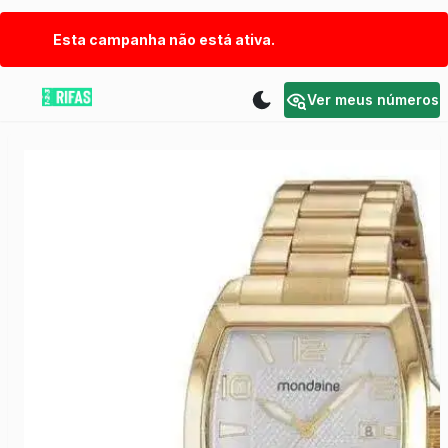
Esta campanha não está ativa.
Ver meus números