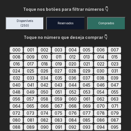
Toque nos botões para filtrar números 👇
Disponíveis
Reservados
Comprados
(250)
Toque no número que deseja comprar 👇
000
001
002
003
004
005
006
007
008
009
010
011
012
013
014
015
016
017
018
019
020
021
022
023
024
025
026
027
028
029
030
031
032
033
034
035
036
037
038
039
040
041
042
043
044
045
046
047
048
049
050
051
052
053
054
055
056
057
058
059
060
061
062
063
064
065
066
067
068
069
070
071
072
073
074
075
076
077
078
079
080
081
082
083
084
085
086
087
088
089
090
091
092
093
094
095