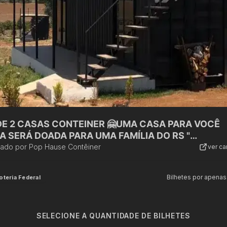
 DE 2 CASAS CONTEINER 🤗UMA CASA PARA VOCÊ
ERÁ DOADA PARA UMA FAMÍLIA DO RS "
BRIGADA"
zado por
Pop Hause Contêiner
ver c
Bilhetes por apenas
oteria Federal
SELECIONE A QUANTIDADE DE BILHETES