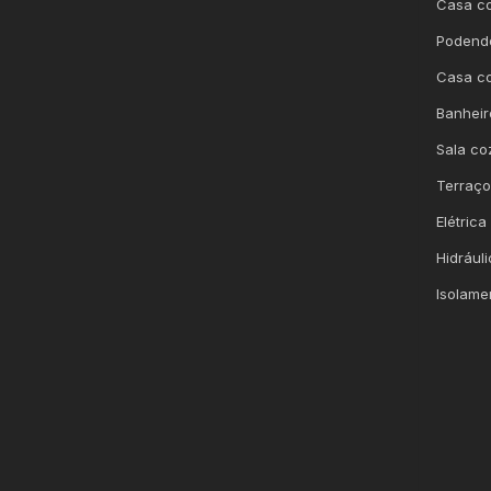
Casa co
Podendo
Casa co
Banheir
Sala co
Terraço
Elétrica
Hidrául
Isolame