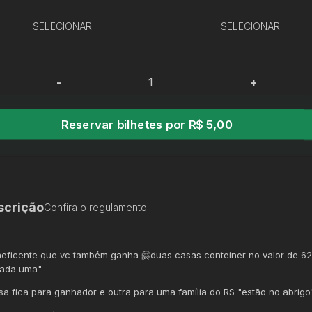
SELECIONAR
SELECIONAR
-
+
Reservar bilhetes por R$ 5,00
scrição
Confira o regulamento.
neficente que vc também ganha 🤗duas casas conteiner no valor de 62
cada uma"
a fica para ganhador e outra para uma família do RS "estão no abrigo