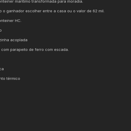
nteiner marítimo transformada para moradia.
 o ganhador escolher entre a casa ou o valor de 62 mil.
nteiner HC.
o
zinha acoplada
 com parapeito de ferro com escada.
ica
nto térmico