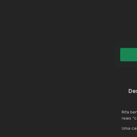
De
Rifa be
reais "
Uma cas