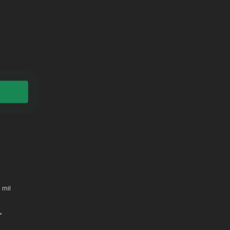
 mil
"