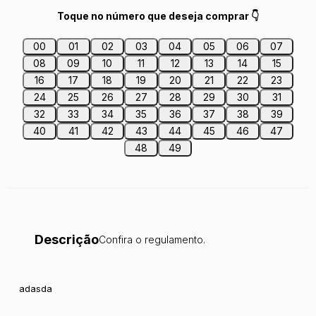
Toque no número que deseja comprar 👇
00
01
02
03
04
05
06
07
08
09
10
11
12
13
14
15
16
17
18
19
20
21
22
23
24
25
26
27
28
29
30
31
32
33
34
35
36
37
38
39
40
41
42
43
44
45
46
47
48
49
Descrição
Confira o regulamento.
adasda