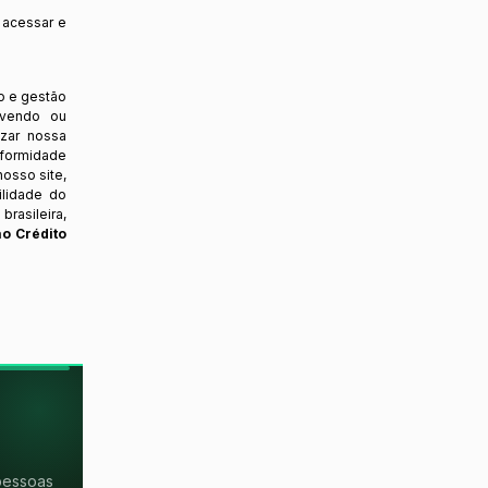
 acessar e
o e gestão
ovendo ou
izar nossa
nformidade
osso site,
ilidade do
rasileira,
ao Crédito
pessoas