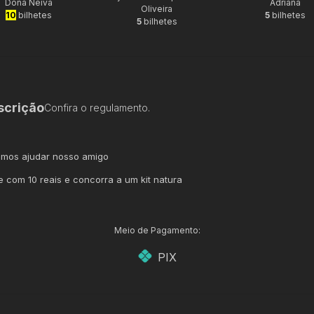
Dona Neiva
Adriana
Oliveira
10
bilhetes
5
bilhetes
5
bilhetes
scrição
Confira o regulamento.
amos ajudar nosso amigo
pe com 10 reais e concorra a um kit natura
Meio de Pagamento:
PIX