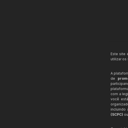
Este site
utilizar o
A platafo
de
prom
participa
plataform
com a legi
você está
organizad
incluindo
(SCPC)
ou