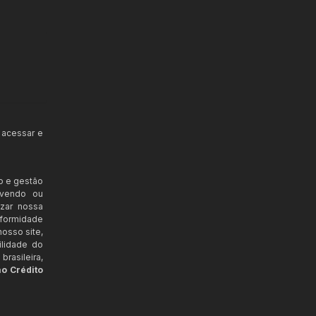
 acessar e
o e gestão
ovendo ou
izar nossa
nformidade
osso site,
ilidade do
rasileira,
ao Crédito