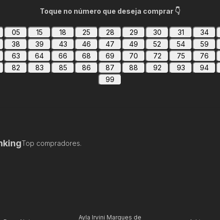
Toque no número que deseja comprar 👇
05
15
18
25
28
29
30
31
34
38
39
43
46
47
49
52
54
59
63
64
66
68
69
70
72
75
76
82
83
85
86
87
88
92
93
94
99
nking
Top compradores.
Ayla Irvini Marques de