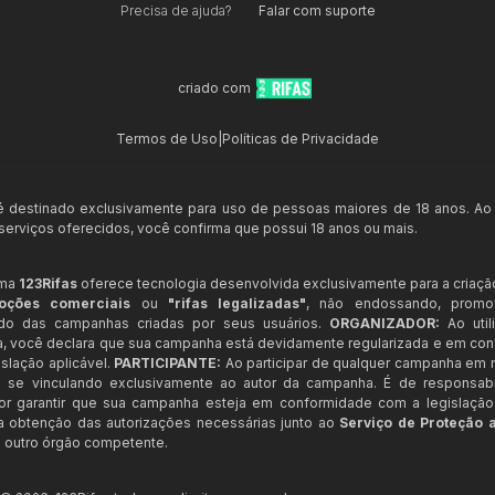
Precisa de ajuda?
Falar com suporte
criado com
Termos de Uso
|
Políticas de Privacidade
 é destinado exclusivamente para uso de pessoas maiores de 18 anos. Ao
s serviços oferecidos, você confirma que possui 18 anos ou mais.
rma
123Rifas
oferece tecnologia desenvolvida exclusivamente para a criaçã
oções comerciais
ou
"rifas legalizadas"
, não endossando, prom
ndo das campanhas criadas por seus usuários.
ORGANIZADOR:
Ao util
a, você declara que sua campanha está devidamente regularizada e em co
slação aplicável.
PARTICIPANTE:
Ao participar de qualquer campanha em n
 se vinculando exclusivamente ao autor da campanha. É de responsab
or garantir que sua campanha esteja em conformidade com a legislação b
 a obtenção das autorizações necessárias junto ao
Serviço de Proteção 
 outro órgão competente.