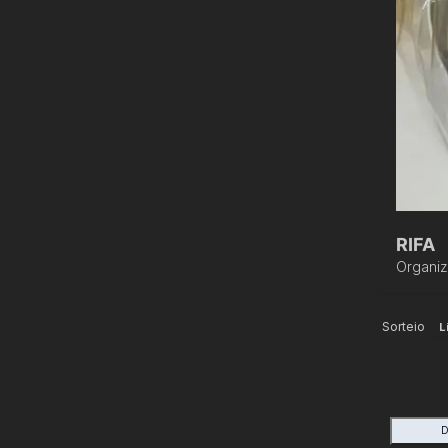
RIFA
Organi
Sorteio
L
D