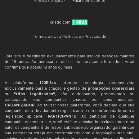
Precisa de ajuda?
Falar com suporte
criado com
Termos de Uso
|
Políticas de Privacidade
Este site é destinado exclusivamente para uso de pessoas maiores
de 18 anos. Ao acessar e utilizar os serviços oferecidos, você
confirma que possui 18 anos ou mais.
A plataforma
123Rifas
oferece tecnologia desenvolvida
exclusivamente para a criação e gestão de
promoções comerciais
ou
"rifas legalizadas"
, não endossando, promovendo ou
participando das campanhas criadas por seus usuários.
ORGANIZADOR:
Ao utilizar nossa plataforma, você declara que sua
campanha está devidamente regularizada e em conformidade com a
legislação aplicável.
PARTICIPANTE:
Ao participar de qualquer
campanha em nosso site, você está se vinculando exclusivamente ao
autor da campanha. É de responsabilidade do organizador garantir que
sua campanha esteja em conformidade com a legislação brasileira,
incluindo a obtenção das autorizações necessárias junto ao
Serviço