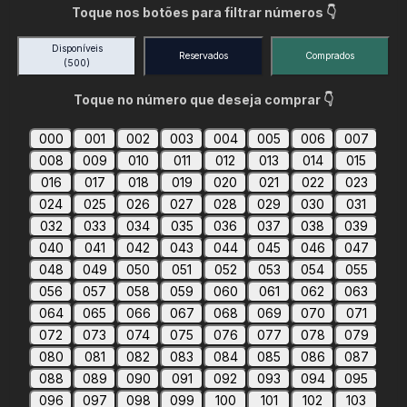
Toque nos botões para filtrar números 👇
Disponíveis
Reservados
Comprados
(500)
Toque no número que deseja comprar 👇
000
001
002
003
004
005
006
007
008
009
010
011
012
013
014
015
016
017
018
019
020
021
022
023
024
025
026
027
028
029
030
031
032
033
034
035
036
037
038
039
040
041
042
043
044
045
046
047
048
049
050
051
052
053
054
055
056
057
058
059
060
061
062
063
064
065
066
067
068
069
070
071
072
073
074
075
076
077
078
079
080
081
082
083
084
085
086
087
088
089
090
091
092
093
094
095
096
097
098
099
100
101
102
103