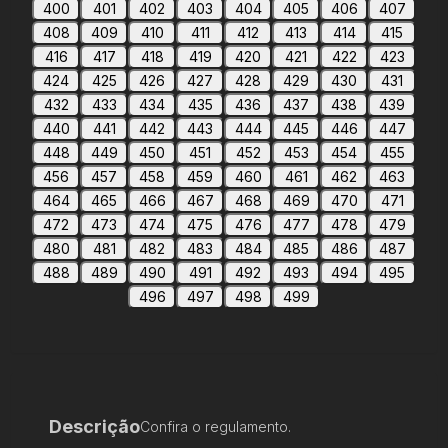
400
401
402
403
404
405
406
407
408
409
410
411
412
413
414
415
416
417
418
419
420
421
422
423
424
425
426
427
428
429
430
431
432
433
434
435
436
437
438
439
440
441
442
443
444
445
446
447
448
449
450
451
452
453
454
455
456
457
458
459
460
461
462
463
464
465
466
467
468
469
470
471
472
473
474
475
476
477
478
479
480
481
482
483
484
485
486
487
488
489
490
491
492
493
494
495
496
497
498
499
Descrição
Confira o regulamento.