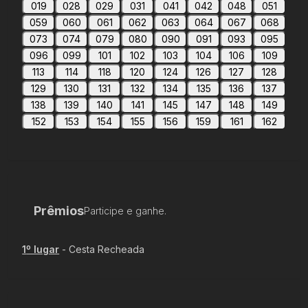
019
028
029
031
041
042
048
051
059
060
061
062
063
064
067
068
073
074
079
080
090
091
093
095
096
099
101
102
103
104
106
109
113
114
118
120
124
126
127
128
129
130
131
132
134
135
136
137
138
139
140
141
145
147
148
149
152
153
154
155
156
159
161
162
Prêmios
Participe e ganhe.
1
º lugar
-
Cesta Recheada