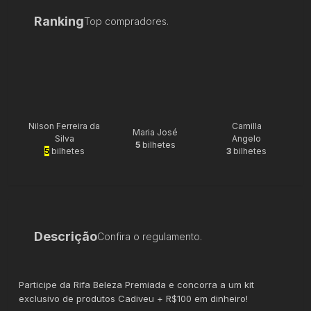
Ranking
Top compradores.
Nilson Ferreira da
Camilla
Maria José
Silva
Angelo
5
bilhetes
5
bilhetes
3
bilhetes
Descrição
Confira o regulamento.
Participe da Rifa Beleza Premiada e concorra a um kit
exclusivo de produtos Cadiveu + R$100 em dinheiro!