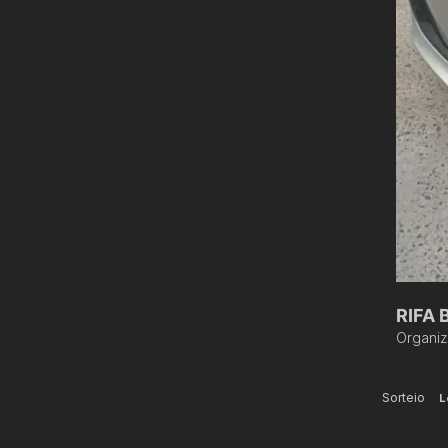
RIFA 
Organi
Sorteio
L