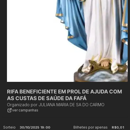
RIFA BENEFICIENTE EM PROL DE AJUDA COM
AS CUSTAS DE SAÚDE DA FAFÁ
Organizado por
JULIANA MARIA DE SA DO CARMO
ver campanhas
Sorteio
Bilhetes por apenas
30/10/2025 19:00
R$0,01